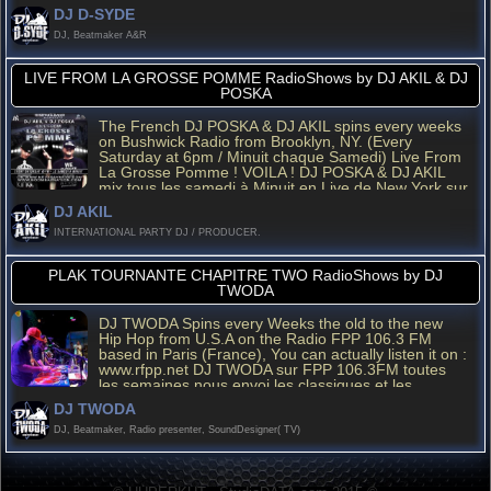
DJ D-SYDE
DJ, Beatmaker A&R
LIVE FROM LA GROSSE POMME RadioShows by DJ AKIL & DJ
POSKA
The French DJ POSKA & DJ AKIL spins every weeks
on Bushwick Radio from Brooklyn, NY. (Every
Saturday at 6pm / Minuit chaque Samedi) Live From
La Grosse Pomme ! VOILA ! DJ POSKA & DJ AKIL
mix tous les samedi à Minuit en Live de New York sur
Bushwick Radio, vous pouvez écouter l'emission en
DJ AKIL
direct sur www.ustream.tv/channel/bushwick-radio ou
sur les site www.nevasayneva.com et
INTERNATIONAL PARTY DJ / PRODUCER.
www.boombapnation.com
PLAK TOURNANTE CHAPITRE TWO RadioShows by DJ
TWODA
DJ TWODA Spins every Weeks the old to the new
Hip Hop from U.S.A on the Radio FPP 106.3 FM
based in Paris (France), You can actually listen it on :
www.rfpp.net DJ TWODA sur FPP 106.3FM toutes
les semaines nous envoi les classiques et les
derniers sons US en direct dans son emission
DJ TWODA
Plaques Tournantes Chapter Two !!!
DJ, Beatmaker, Radio presenter, SoundDesigner( TV)