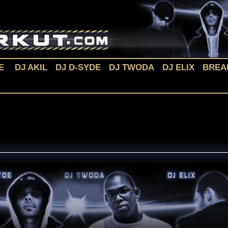
E
DJ AKIL
DJ D-SYDE
DJ TWODA
DJ ELIX
BREA