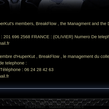
erKut's members, BreakFlow , the Managment and the DJ
 201 696 2568 FRANCE : (OLIVIER) Numero De telepho
il.fr
mbre d'HuperKut , BreakFlow , le management du collectif 
de telephone :
Téléphone : 06 24 28 42 63
il.fr
© HUPERKUT - StudioDATA.com 2015 ©